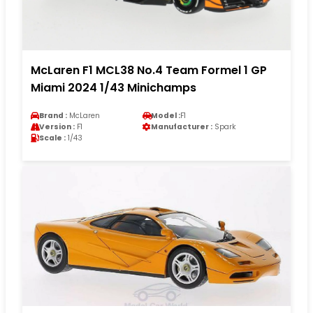
McLaren F1 MCL38 No.4 Team Formel 1 GP
Miami 2024 1/43 Minichamps
Brand :
McLaren
Model :
F1
Version :
F1
Manufacturer :
Spark
Scale :
1/43