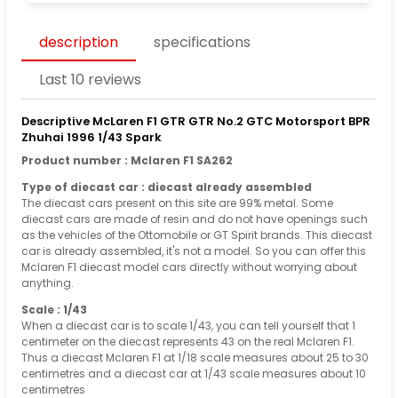
description
specifications
Last 10 reviews
Descriptive McLaren F1 GTR GTR No.2 GTC Motorsport BPR
Zhuhai 1996 1/43 Spark
Product number : Mclaren F1 SA262
Type of diecast car : diecast already assembled
The diecast cars present on this site are 99% metal. Some
diecast cars are made of resin and do not have openings such
as the vehicles of the Ottomobile or GT Spirit brands. This diecast
car is already assembled, it's not a model. So you can offer this
Mclaren F1 diecast model cars directly without worrying about
anything.
Scale : 1/43
When a diecast car is to scale 1/43, you can tell yourself that 1
centimeter on the diecast represents 43 on the real Mclaren F1.
Thus a diecast Mclaren F1 at 1/18 scale measures about 25 to 30
centimetres and a diecast car at 1/43 scale measures about 10
centimetres