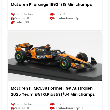
McLaren F1 orange 1993 1/18 Minichamps
Brand :
McLaren
Model :
F1
Version :
F1
Manufacturer :
Spark
Scale :
1/43
McLaren F1 MCL39 Formel 1 GP Australien
2025 Team #81 O.Piastri 1/64 Minichamps
Brand :
McLaren
Model :
F1
Version :
F1
Manufacturer :
Spark