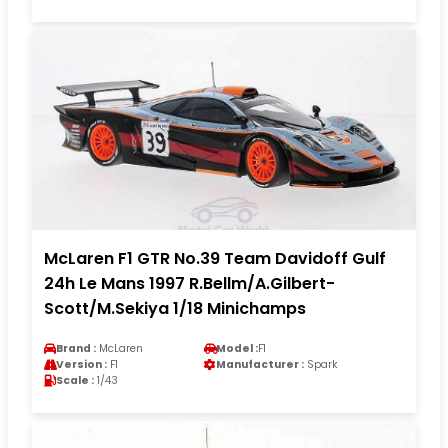
McLaren F1 GTR No.39 Team Davidoff Gulf
24h Le Mans 1997 R.Bellm/A.Gilbert-
Scott/M.Sekiya 1/18 Minichamps
Brand :
McLaren
Model :
F1
Version :
F1
Manufacturer :
Spark
Scale :
1/43