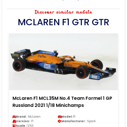
Discover similar models
MCLAREN F1 GTR GTR
McLaren F1 MCL35M No.4 Team Formel 1 GP
Russland 2021 1/18 Minichamps
Brand :
McLaren
Model :
F1
Version :
F1
Manufacturer :
Spark
Scale :
1/43