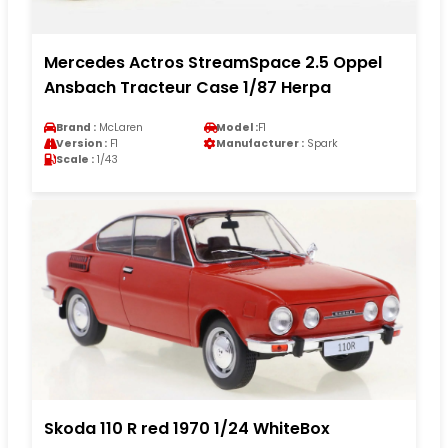
Mercedes Actros StreamSpace 2.5 Oppel
Ansbach Tracteur Case 1/87 Herpa
Brand :
McLaren
Model :
F1
Version :
F1
Manufacturer :
Spark
Scale :
1/43
Skoda 110 R red 1970 1/24 WhiteBox