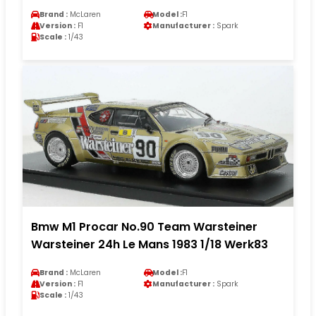
Brand :
McLaren
Model :
F1
Version :
F1
Manufacturer :
Spark
Scale :
1/43
Bmw M1 Procar No.90 Team Warsteiner
Warsteiner 24h Le Mans 1983 1/18 Werk83
Brand :
McLaren
Model :
F1
Version :
F1
Manufacturer :
Spark
Scale :
1/43