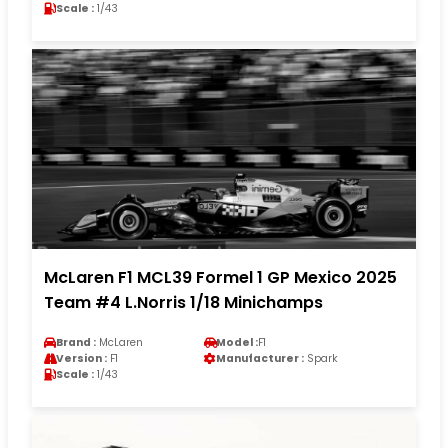
Scale :
1/43
McLaren F1 MCL39 Formel 1 GP Mexico 2025
Team #4 L.Norris 1/18 Minichamps
Brand :
McLaren
Model :
F1
Version :
F1
Manufacturer :
Spark
Scale :
1/43