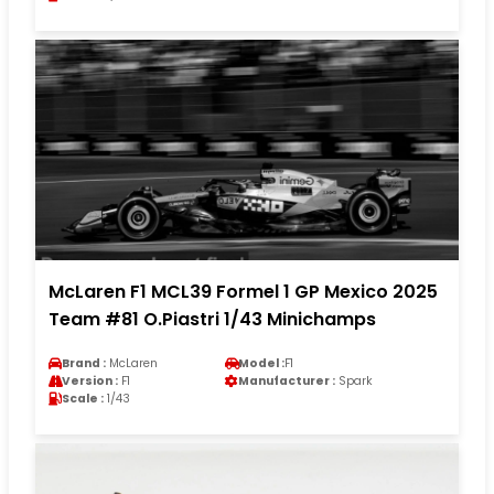
McLaren F1 MCL39 Formel 1 GP Mexico 2025
Team #81 O.Piastri 1/43 Minichamps
Brand :
McLaren
Model :
F1
Version :
F1
Manufacturer :
Spark
Scale :
1/43