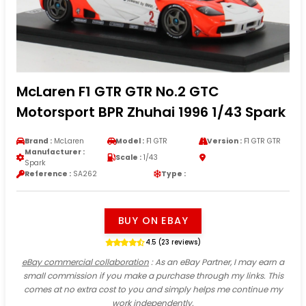
McLaren F1 GTR GTR No.2 GTC
Motorsport BPR Zhuhai 1996 1/43 Spark
Brand :
McLaren
Model :
F1 GTR
Version :
F1 GTR GTR
Manufacturer :
Scale :
1/43
Spark
Reference :
SA262
Type :
BUY ON EBAY
4.5 (23 reviews)
eBay commercial collaboration
: As an eBay Partner, I may earn a
small commission if you make a purchase through my links. This
comes at no extra cost to you and simply helps me continue my
work independently.