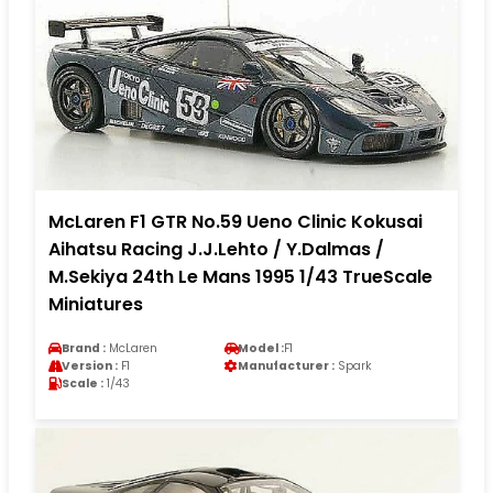
McLaren F1 GTR No.59 Ueno Clinic Kokusai
Aihatsu Racing J.J.Lehto / Y.Dalmas /
M.Sekiya 24th Le Mans 1995 1/43 TrueScale
Miniatures
Brand :
McLaren
Model :
F1
Version :
F1
Manufacturer :
Spark
Scale :
1/43