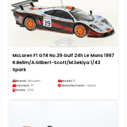
McLaren F1 GTR No.39 Gulf 24h Le Mans 1997
R.Bellm/A.Gilbert-Scott/M.Sekiya 1/43
Spark
Brand :
McLaren
Model :
F1
Version :
F1
Manufacturer :
Spark
Scale :
1/43