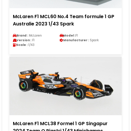
McLaren F1 MCL60 No.4 Team formule 1 GP
Australie 2023 1/43 Spark
Brand :
McLaren
Model :
F1
Version :
F1
Manufacturer :
Spark
Scale :
1/43
McLaren F1 MCL38 Formel 1 GP Singapur
2024 Team O.Piastri 1/43 Minichamps