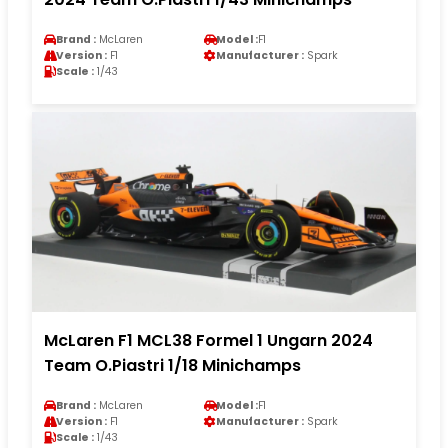
Brand :
McLaren
Model :
F1
Version :
F1
Manufacturer :
Spark
Scale :
1/43
McLaren F1 MCL38 Formel 1 Ungarn 2024
Team O.Piastri 1/18 Minichamps
Brand :
McLaren
Model :
F1
Version :
F1
Manufacturer :
Spark
Scale :
1/43