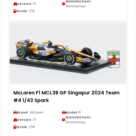
Manufacturer :
Version :
F1
Minichamps
Scale :
1/18
McLaren F1 MCL38 GP Singapur 2024 Team
#4 1/43 Spark
Brand :
McLaren
Model :
F1
Manufacturer :
Version :
F1
Minichamps
Scale :
1/18