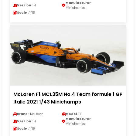
Manufacturer :
Version :
F1
Minichamps
Scale :
1/18
McLaren F1 MCL35M No.4 Team formule 1 GP
Italie 2021 1/43 Minichamps
Brand :
McLaren
Model :
F1
Manufacturer :
Version :
F1
Minichamps
Scale :
1/18