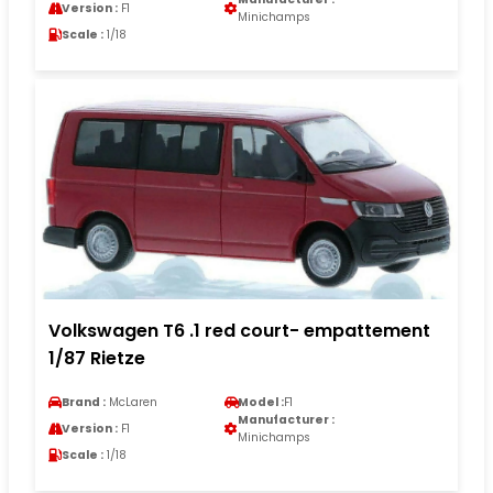
Version :
F1
Minichamps
Scale :
1/18
Volkswagen T6 .1 red court- empattement
1/87 Rietze
Brand :
McLaren
Model :
F1
Manufacturer :
Version :
F1
Minichamps
Scale :
1/18