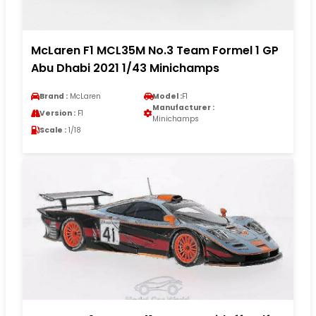
McLaren F1 MCL35M No.3 Team Formel 1 GP
Abu Dhabi 2021 1/43 Minichamps
Brand :
McLaren
Model :
F1
Manufacturer :
Version :
F1
Minichamps
Scale :
1/18