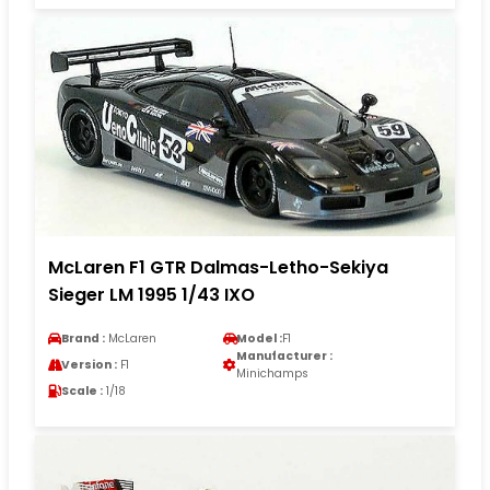
McLaren F1 GTR Dalmas-Letho-Sekiya
Sieger LM 1995 1/43 IXO
Brand :
McLaren
Model :
F1
Manufacturer :
Version :
F1
Minichamps
Scale :
1/18