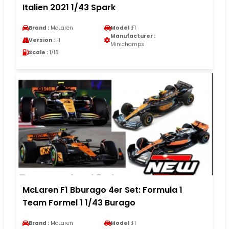
Italien 2021 1/43 Spark
Brand :
McLaren
Model :
F1
Manufacturer :
Version :
F1
Minichamps
Scale :
1/18
McLaren F1 Bburago 4er Set: Formula 1
Team Formel 1 1/43 Burago
Brand :
McLaren
Model :
F1