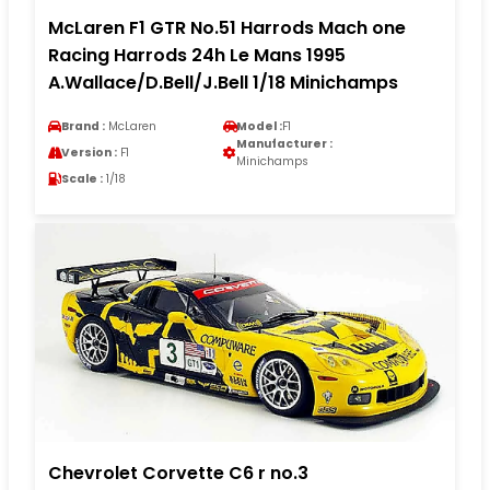
McLaren F1 GTR No.51 Harrods Mach one
Racing Harrods 24h Le Mans 1995
A.Wallace/D.Bell/J.Bell 1/18 Minichamps
Brand :
McLaren
Model :
F1
Manufacturer :
Version :
F1
Minichamps
Scale :
1/18
Chevrolet Corvette C6 r no.3