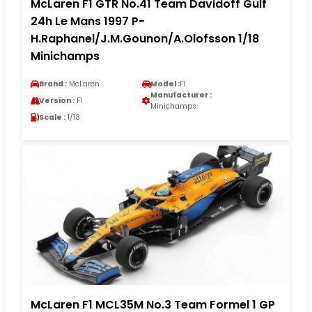
McLaren F1 GTR No.41 Team Davidoff Gulf
24h Le Mans 1997 P-
H.Raphanel/J.M.Gounon/A.Olofsson 1/18
Minichamps
Brand :
McLaren
Model :
F1
Manufacturer :
Version :
F1
Minichamps
Scale :
1/18
McLaren F1 MCL35M No.3 Team Formel 1 GP