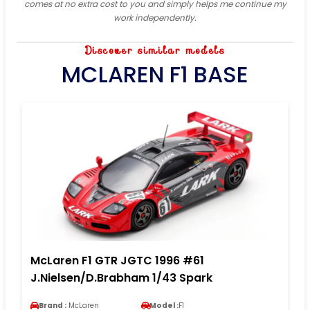
comes at no extra cost to you and simply helps me continue my
work independently.
Discover similar models
MCLAREN F1 BASE
McLaren F1 GTR JGTC 1996 #61
J.Nielsen/D.Brabham 1/43 Spark
Brand :
McLaren
Model :
F1