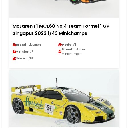
McLaren F1 MCL60 No.4 Team Formel 1 GP
Singapur 2023 1/43 Minichamps
Brand :
McLaren
Model :
F1
Manufacturer :
Version :
F1
Minichamps
Scale :
1/18