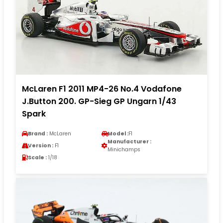
McLaren F1 2011 MP4-26 No.4 Vodafone
J.Button 200. GP-Sieg GP Ungarn 1/43
Spark
Brand :
McLaren
Model :
F1
Manufacturer :
Version :
F1
Minichamps
Scale :
1/18