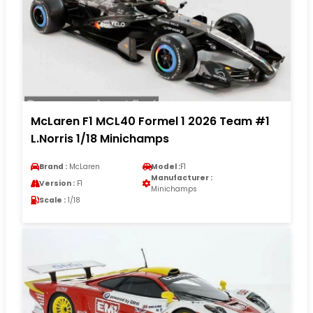
McLaren F1 MCL40 Formel 1 2026 Team #1
L.Norris 1/18 Minichamps
Brand :
McLaren
Model :
F1
Manufacturer :
Version :
F1
Minichamps
Scale :
1/18