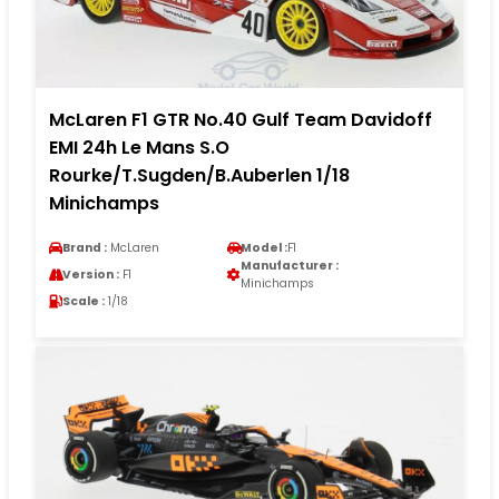
McLaren F1 GTR No.40 Gulf Team Davidoff
EMI 24h Le Mans S.O
Rourke/T.Sugden/B.Auberlen 1/18
Minichamps
Brand :
McLaren
Model :
F1
Manufacturer :
Version :
F1
Minichamps
Scale :
1/18