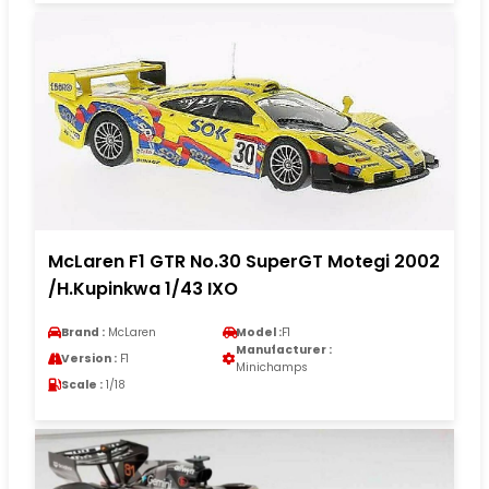
McLaren F1 GTR No.30 SuperGT Motegi 2002
/H.Kupinkwa 1/43 IXO
Brand :
McLaren
Model :
F1
Manufacturer :
Version :
F1
Minichamps
Scale :
1/18