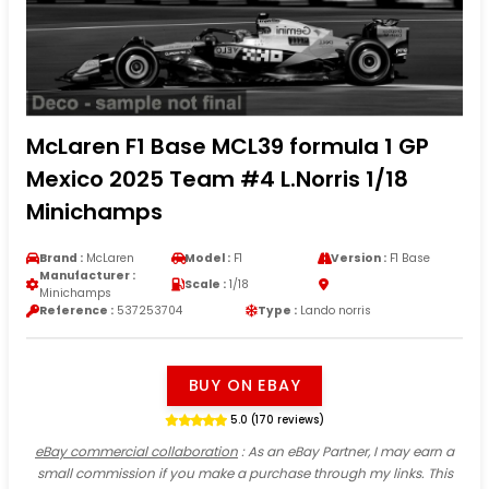
McLaren F1 Base MCL39 formula 1 GP
Mexico 2025 Team #4 L.Norris 1/18
Minichamps
Brand :
McLaren
Model :
F1
Version :
F1 Base
Manufacturer :
Scale :
1/18
Minichamps
Reference :
537253704
Type :
Lando norris
BUY ON EBAY
5.0 (170 reviews)
eBay commercial collaboration
: As an eBay Partner, I may earn a
small commission if you make a purchase through my links. This