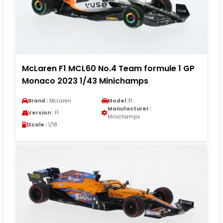
McLaren F1 MCL60 No.4 Team formule 1 GP
Monaco 2023 1/43 Minichamps
Brand :
McLaren
Model :
F1
Manufacturer :
Version :
F1
Minichamps
Scale :
1/18