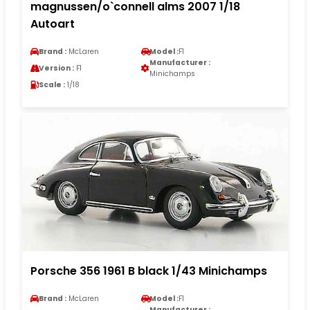
magnussen/o`connell alms 2007 1/18
Autoart
Brand :
McLaren
Model :
F1
Manufacturer :
Version :
F1
Minichamps
Scale :
1/18
Porsche 356 1961 B black 1/43 Minichamps
Brand :
McLaren
Model :
F1
Manufacturer :