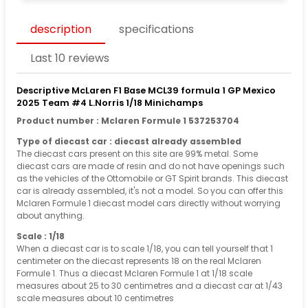
description
specifications
Last 10 reviews
Descriptive McLaren F1 Base MCL39 formula 1 GP Mexico
2025 Team #4 L.Norris 1/18 Minichamps
Product number : Mclaren Formule 1 537253704
Type of diecast car : diecast already assembled
The diecast cars present on this site are 99% metal. Some
diecast cars are made of resin and do not have openings such
as the vehicles of the Ottomobile or GT Spirit brands. This diecast
car is already assembled, it's not a model. So you can offer this
Mclaren Formule 1 diecast model cars directly without worrying
about anything.
Scale : 1/18
When a diecast car is to scale 1/18, you can tell yourself that 1
centimeter on the diecast represents 18 on the real Mclaren
Formule 1. Thus a diecast Mclaren Formule 1 at 1/18 scale
measures about 25 to 30 centimetres and a diecast car at 1/43
scale measures about 10 centimetres