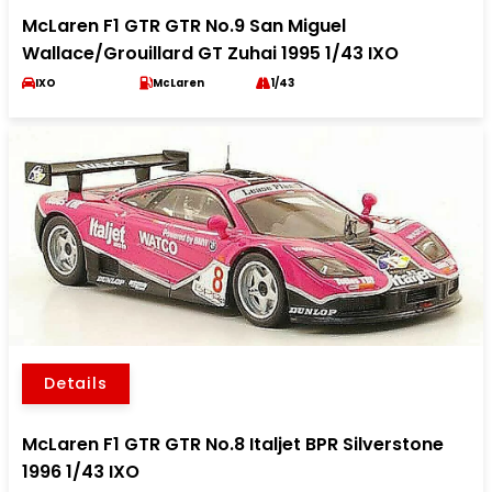
McLaren F1 GTR GTR No.9 San Miguel
Wallace/Grouillard GT Zuhai 1995 1/43 IXO
IXO
McLaren
1/43
Details
McLaren F1 GTR GTR No.8 Italjet BPR Silverstone
1996 1/43 IXO