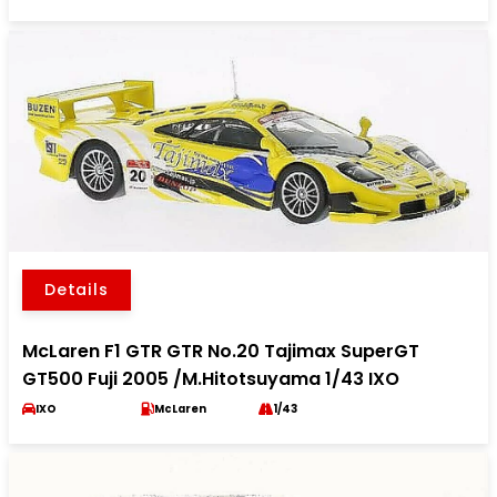
Details
McLaren F1 GTR GTR No.20 Tajimax SuperGT
GT500 Fuji 2005 /M.Hitotsuyama 1/43 IXO
IXO
McLaren
1/43