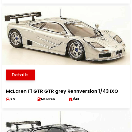
Details
McLaren F1 GTR GTR grey Rennversion 1/43 IXO
IXO
McLaren
1/43