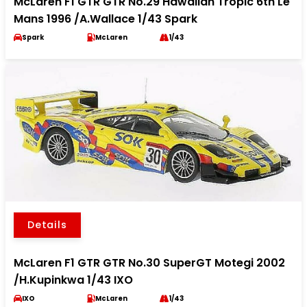
McLaren F1 GTR GTR No.29 Hawaiian Tropic 6th Le
Mans 1996 /A.Wallace 1/43 Spark
Spark
McLaren
1/43
Details
McLaren F1 GTR GTR No.30 SuperGT Motegi 2002
/H.Kupinkwa 1/43 IXO
IXO
McLaren
1/43