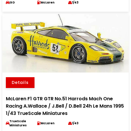
IXO
McLaren
1/43
Details
McLaren F1 GTR GTR No.51 Harrods Mach One
Racing A.Wallace / J.Bell / D.Bell 24h Le Mans 1995
1/43 TrueScale Miniatures
TrueScale
McLaren
1/43
Miniatures