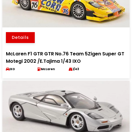
Details
McLaren F1 GTR GTR No.76 Team 5Zigen Super GT
Motegi 2002 /E.Tajima 1/43 IXO
IXO
McLaren
1/43