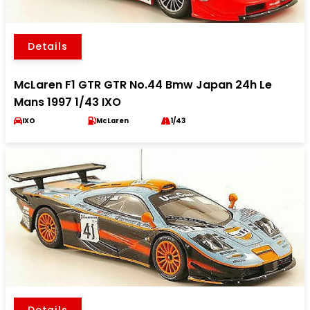
Details
McLaren F1 GTR GTR No.44 Bmw Japan 24h Le
Mans 1997 1/43 IXO
IXO
McLaren
1/43