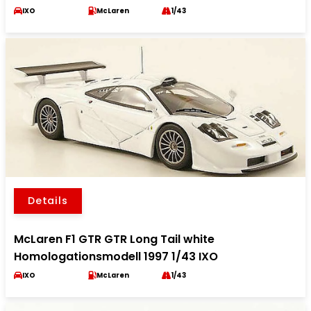
IXO
McLaren
1/43
Details
McLaren F1 GTR GTR Long Tail white
Homologationsmodell 1997 1/43 IXO
IXO
McLaren
1/43