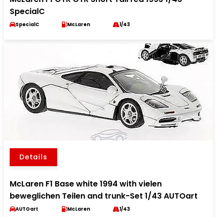
SpecialC
SpecialC
McLaren
1/43
Details
McLaren F1 Base white 1994 with vielen
beweglichen Teilen and trunk-Set 1/43 AUTOart
AUTOart
McLaren
1/43