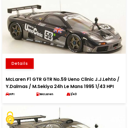
Details
McLaren F1 GTR GTR No.59 Ueno Clinic J.J.Lehto /
Y.Dalmas / M.Sekiya 24h Le Mans 1995 1/43 HPI
HPI
McLaren
1/43