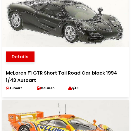
Details
McLaren F1 GTR Short Tail Road Car black 1994
1/43 Autoart
Autoart
McLaren
1/43