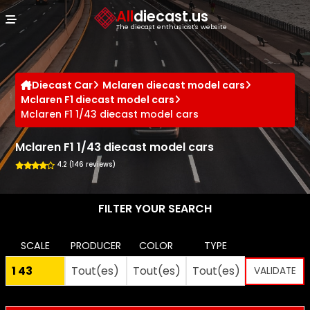
Cookies management panel
All
diecast.us
The diecast enthusiast's website
Diecast Car
Mclaren diecast model cars
Mclaren F1 diecast model cars
Mclaren F1 1/43 diecast model cars
Mclaren F1 1/43 diecast model cars
4.2 (146 reviews)
FILTER YOUR SEARCH
SCALE
PRODUCER
COLOR
TYPE