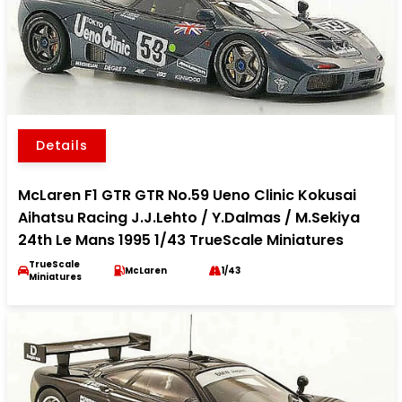
Details
McLaren F1 GTR GTR No.59 Ueno Clinic Kokusai
Aihatsu Racing J.J.Lehto / Y.Dalmas / M.Sekiya
24th Le Mans 1995 1/43 TrueScale Miniatures
TrueScale
McLaren
1/43
Miniatures