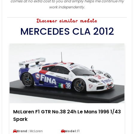
comes at no extra cost to you and simply helps me continue my
work independently.
Discover similar models
MERCEDES CLA 2012
McLaren F1 GTR No.38 24h Le Mans 1996 1/43
Spark
Brand :
McLaren
Model :
F1