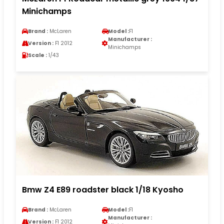
Minichamps
Brand :
McLaren
Model :
F1
Manufacturer :
Version :
F1 2012
Minichamps
Scale :
1/43
Bmw Z4 E89 roadster black 1/18 Kyosho
Brand :
McLaren
Model :
F1
Manufacturer :
Version :
F1 2012