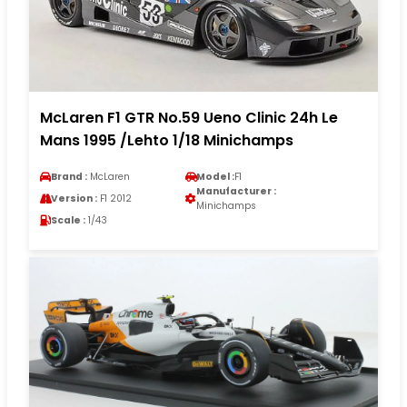
McLaren F1 GTR No.59 Ueno Clinic 24h Le
Mans 1995 /Lehto 1/18 Minichamps
Brand :
McLaren
Model :
F1
Manufacturer :
Version :
F1 2012
Minichamps
Scale :
1/43