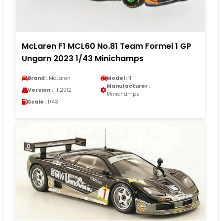
McLaren F1 MCL60 No.81 Team Formel 1 GP
Ungarn 2023 1/43 Minichamps
Brand :
McLaren
Model :
F1
Manufacturer :
Version :
F1 2012
Minichamps
Scale :
1/43