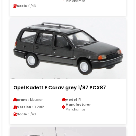
Minichamps
Scale :
1/43
Opel Kadett E Carav grey 1/87 PCX87
Brand :
McLaren
Model :
F1
Manufacturer :
Version :
F1 2012
Minichamps
Scale :
1/43