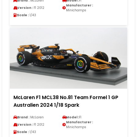
Brand :
McLaren
Model :
F1
Manufacturer :
Version :
F1 2012
Minichamps
Scale :
1/43
McLaren F1 MCL38 No.81 Team Formel 1 GP
Australien 2024 1/18 Spark
Brand :
McLaren
Model :
F1
Manufacturer :
Version :
F1 2012
Minichamps
Scale :
1/43