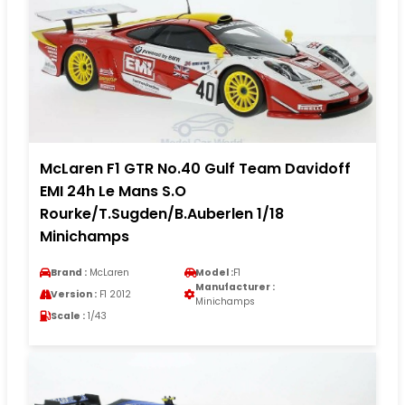
McLaren F1 GTR No.40 Gulf Team Davidoff
EMI 24h Le Mans S.O
Rourke/T.Sugden/B.Auberlen 1/18
Minichamps
Brand :
McLaren
Model :
F1
Manufacturer :
Version :
F1 2012
Minichamps
Scale :
1/43