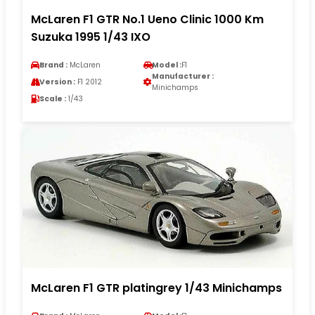
McLaren F1 GTR No.1 Ueno Clinic 1000 Km
Suzuka 1995 1/43 IXO
Brand :
McLaren
Model :
F1
Manufacturer :
Version :
F1 2012
Minichamps
Scale :
1/43
McLaren F1 GTR platingrey 1/43 Minichamps