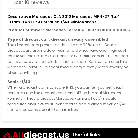
Last 10 reviews
Descriptive Mercedes CLA 2012 Mercedes MP4-27 No.4
L.Hamilton GP Australien 1/43 Minichamps
Product number : Mercedes Formule 1 16979.00000000035
Type of diecast car : diecast already assembled
The diecast cars present on this site are 99% metal. Some
diecast cars are made of resin and do not have openings such
as the vehicles of the Ottomobile or GT Spirit brands. This diecast
car is already assembled, it's not a model. So you can offer this
Mercedes Formule 1 diecast model cars directly without worrying
about anything.
Scale : 1/43
When a diecast car is to scale 1/43, you can tell yourself that 1
centimeter on the diecast represents 43 on the real Mercedes
Formule 1. Thus a diecast Mercedes Formule 1 at 1/18 scale
measures about 25 to 30 centimetres and a diecast car at 1/43
scale measures about 10 centimetres
All
diecast.us
Useful links