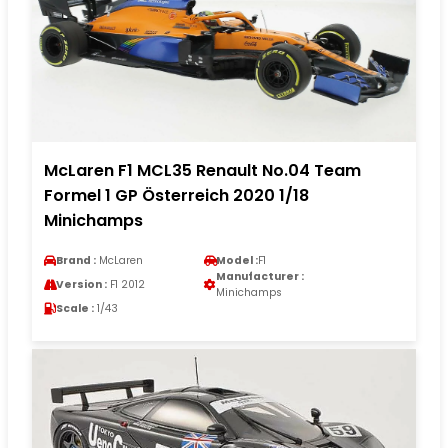
McLaren F1 MCL35 Renault No.04 Team
Formel 1 GP Österreich 2020 1/18
Minichamps
Brand :
McLaren
Model :
F1
Manufacturer :
Version :
F1 2012
Minichamps
Scale :
1/43