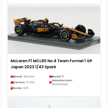
McLaren F1 MCL60 No.4 Team Formel 1 GP
Japan 2023 1/43 Spark
Brand :
McLaren
Model :
F1
Manufacturer :
Version :
F1 2012
Minichamps
Scale :
1/43