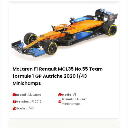
McLaren F1 Renault MCL35 No.55 Team
formule 1 GP Autriche 2020 1/43
Minichamps
Brand :
McLaren
Model :
F1
Manufacturer :
Version :
F1 2012
Minichamps
Scale :
1/43