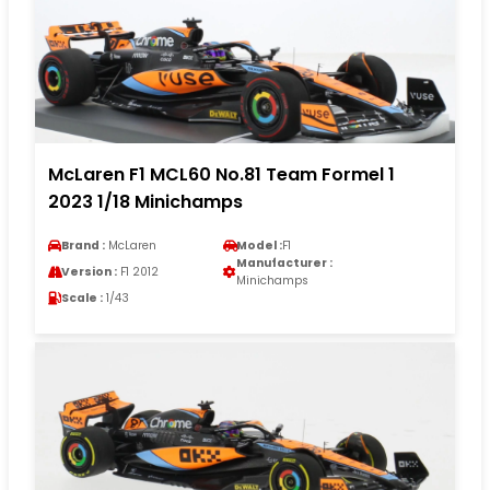
McLaren F1 MCL60 No.81 Team Formel 1
2023 1/18 Minichamps
Brand :
McLaren
Model :
F1
Manufacturer :
Version :
F1 2012
Minichamps
Scale :
1/43