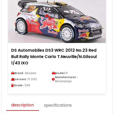
DS Automobiles DS3 WRC 2012 No.23 Red
Bull Rally Monte Carlo T.Neuville/N.Gilsoul
1/43 IXO
Brand :
McLaren
Model :
F1
Manufacturer :
Version :
F1 2012
Minichamps
Scale :
1/43
description
specifications