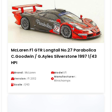
McLaren F1 GTR Longtail No.27 Parabolica
C.Goodwin / G.Ayles Silverstone 1997 1/43
HPI
Brand :
McLaren
Model :
F1
Manufacturer :
Version :
F1 2012
Minichamps
Scale :
1/43