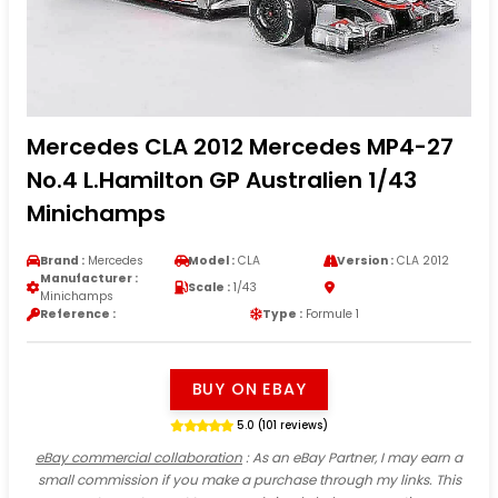
Mercedes CLA 2012 Mercedes MP4-27
No.4 L.Hamilton GP Australien 1/43
Minichamps
Brand :
Mercedes
Model :
CLA
Version :
CLA 2012
Manufacturer :
Scale :
1/43
Minichamps
Reference :
Type :
Formule 1
BUY ON EBAY
5.0 (101 reviews)
eBay commercial collaboration
: As an eBay Partner, I may earn a
small commission if you make a purchase through my links. This