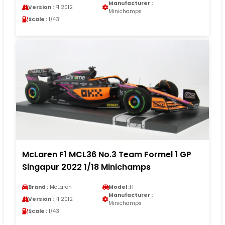
Manufacturer :
Version :
F1 2012
Minichamps
Scale :
1/43
McLaren F1 MCL36 No.3 Team Formel 1 GP
Singapur 2022 1/18 Minichamps
Brand :
McLaren
Model :
F1
Manufacturer :
Version :
F1 2012
Minichamps
Scale :
1/43