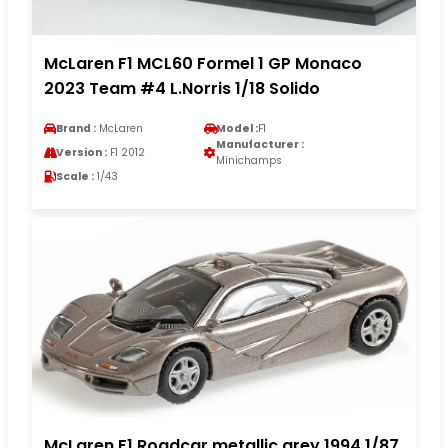
McLaren F1 MCL60 Formel 1 GP Monaco
2023 Team #4 L.Norris 1/18 Solido
Brand :
McLaren
Model :
F1
Manufacturer :
Version :
F1 2012
Minichamps
Scale :
1/43
McLaren F1 Roadcar metallic grey 1994 1/87