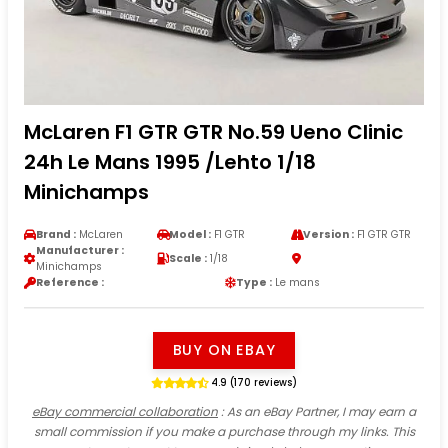
McLaren F1 GTR GTR No.59 Ueno Clinic
24h Le Mans 1995 /Lehto 1/18
Minichamps
Brand :
McLaren
Model :
F1 GTR
Version :
F1 GTR GTR
Manufacturer :
Scale :
1/18
Minichamps
Reference :
Type :
Le mans
BUY ON EBAY
4.9 (170 reviews)
eBay commercial collaboration
: As an eBay Partner, I may earn a
small commission if you make a purchase through my links. This