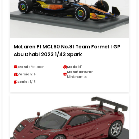
McLaren F1 MCL60 No.81 Team Formel 1 GP
Abu Dhabi 2023 1/43 Spark
Brand :
McLaren
Model :
F1
Manufacturer :
Version :
F1
Minichamps
Scale :
1/18