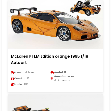
McLaren F1 LM Edition orange 1995 1/18
Autoart
Brand :
McLaren
Model :
F1
Manufacturer :
Version :
F1
Minichamps
Scale :
1/18