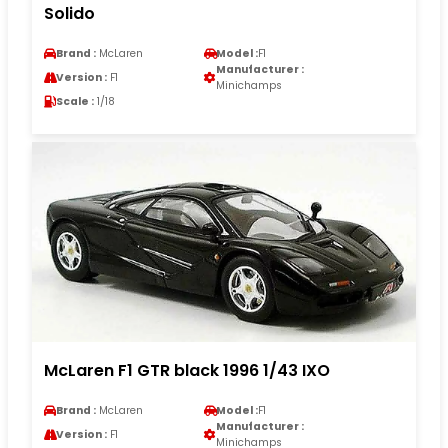
Solido
Brand :
McLaren
Model :
F1
Manufacturer :
Version :
F1
Minichamps
Scale :
1/18
McLaren F1 GTR black 1996 1/43 IXO
Brand :
McLaren
Model :
F1
Manufacturer :
Version :
F1
Minichamps