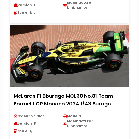
Manufacturer :
Version :
F1
Minichamps
Scale :
1/18
McLaren F1 Bburago MCL38 No.81 Team
Formel 1 GP Monaco 2024 1/43 Burago
Brand :
McLaren
Model :
F1
Manufacturer :
Version :
F1
Minichamps
Scale :
1/18