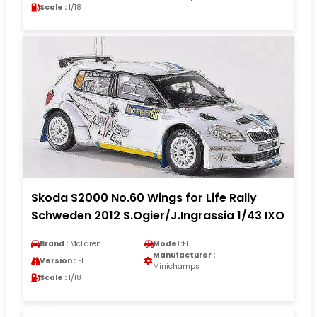
Scale :
1/18
Skoda S2000 No.60 Wings for Life Rally
Schweden 2012 S.Ogier/J.Ingrassia 1/43 IXO
Brand :
McLaren
Model :
F1
Manufacturer :
Version :
F1
Minichamps
Scale :
1/18