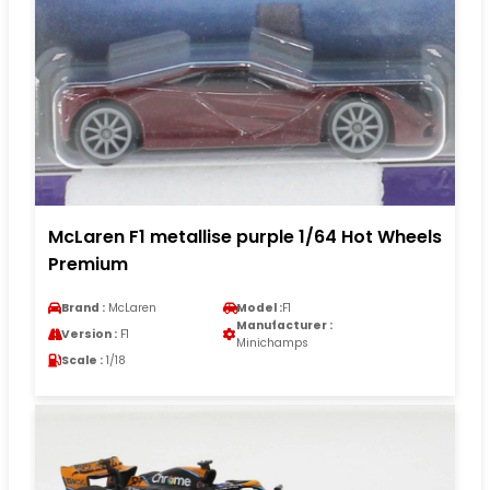
McLaren F1 metallise purple 1/64 Hot Wheels
Premium
Brand :
McLaren
Model :
F1
Manufacturer :
Version :
F1
Minichamps
Scale :
1/18