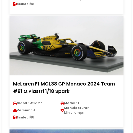
Scale :
1/18
McLaren F1 MCL38 GP Monaco 2024 Team
#81 O.Piastri 1/18 Spark
Brand :
McLaren
Model :
F1
Manufacturer :
Version :
F1
Minichamps
Scale :
1/18