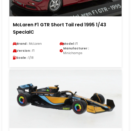
McLaren F1 GTR Short Tail red 1995 1/43
SpecialC
Brand :
McLaren
Model :
F1
Manufacturer :
Version :
F1
Minichamps
Scale :
1/18