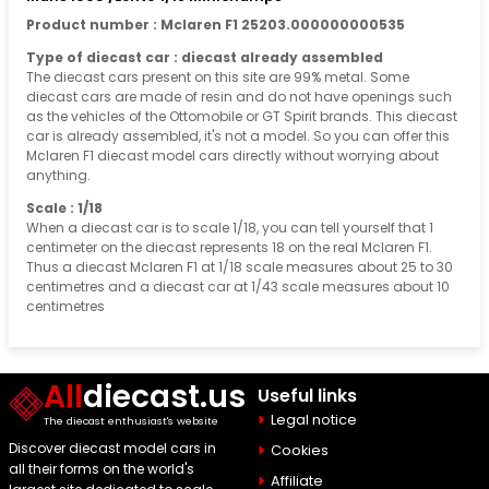
Product number : Mclaren F1 25203.000000000535
Type of diecast car : diecast already assembled
The diecast cars present on this site are 99% metal. Some
diecast cars are made of resin and do not have openings such
as the vehicles of the Ottomobile or GT Spirit brands. This diecast
car is already assembled, it's not a model. So you can offer this
Mclaren F1 diecast model cars directly without worrying about
anything.
Scale : 1/18
When a diecast car is to scale 1/18, you can tell yourself that 1
centimeter on the diecast represents 18 on the real Mclaren F1.
Thus a diecast Mclaren F1 at 1/18 scale measures about 25 to 30
centimetres and a diecast car at 1/43 scale measures about 10
centimetres
All
diecast.us
Useful links
Legal notice
The diecast enthusiast's website
Discover diecast model cars in
Cookies
all their forms on the world's
Affiliate