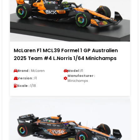
McLaren F1 MCL39 Formel 1 GP Australien
2025 Team #4 L.Norris 1/64 Minichamps
Brand :
McLaren
Model :
F1
Manufacturer :
Version :
F1
Minichamps
Scale :
1/18