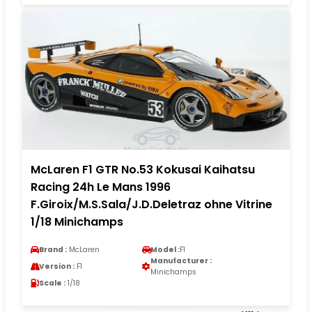
McLaren F1 GTR No.53 Kokusai Kaihatsu
Racing 24h Le Mans 1996
F.Giroix/M.S.Sala/J.D.Deletraz ohne Vitrine
1/18 Minichamps
Brand :
McLaren
Model :
F1
Manufacturer :
Version :
F1
Minichamps
Scale :
1/18