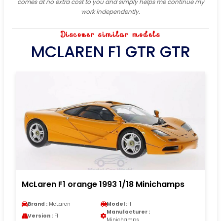
comes at no extra cost to you and simply helps me continue my
work independently.
Discover similar models
MCLAREN F1 GTR GTR
McLaren F1 orange 1993 1/18 Minichamps
Brand :
McLaren
Model :
F1
Manufacturer :
Version :
F1
Minichamps