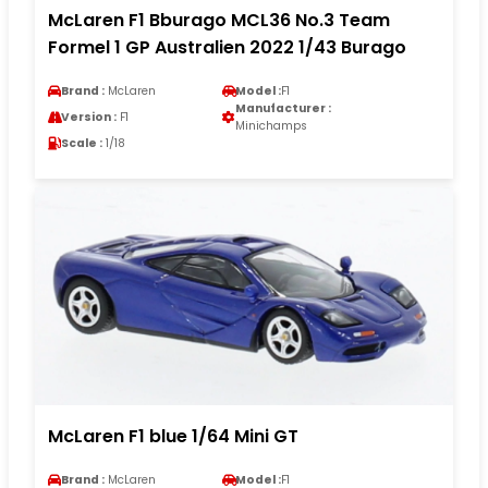
McLaren F1 Bburago MCL36 No.3 Team
Formel 1 GP Australien 2022 1/43 Burago
Brand :
McLaren
Model :
F1
Manufacturer :
Version :
F1
Minichamps
Scale :
1/18
McLaren F1 blue 1/64 Mini GT
Brand :
McLaren
Model :
F1