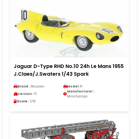
Jaguar D-Type RHD No.10 24h Le Mans 1955
J.Claes/J.Swaters 1/43 Spark
Brand :
McLaren
Model :
F1
Manufacturer :
Version :
F1
Minichamps
Scale :
1/18