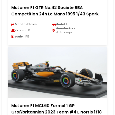
McLaren F1 GTR No.42 Societe BBA
Competition 24h Le Mans 1995 1/43 Spark
Brand :
McLaren
Model :
F1
Manufacturer :
Version :
F1
Minichamps
Scale :
1/18
McLaren F1 MCL60 Formel 1 GP
Großbritannien 2023 Team #4 L.Norris 1/18