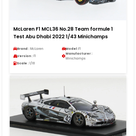
McLaren F1 MCL36 No.28 Team formule 1
Test Abu Dhabi 2022 1/43 Minichamps
Brand :
McLaren
Model :
F1
Manufacturer :
Version :
F1
Minichamps
Scale :
1/18