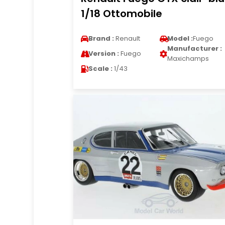
1/18 Ottomobile
Brand :
Renault
Model :
Fuego
Manufacturer :
Version :
Fuego
Maxichamps
Scale :
1/43