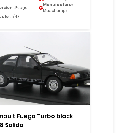
Manufacturer :
ersion :
Fuego
Maxichamps
cale :
1/43
nault Fuego Turbo black
18 Solido