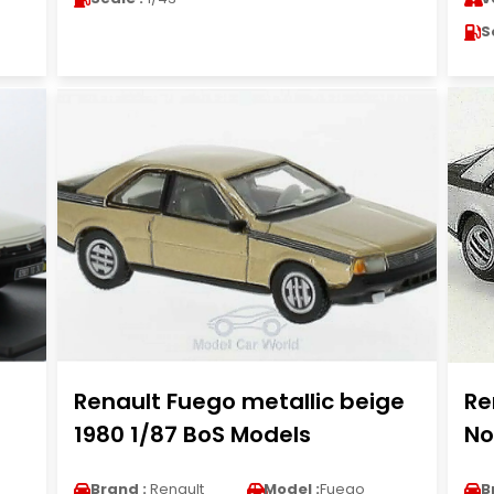
S
Renault Fuego metallic beige
Re
1980 1/87 BoS Models
No
Brand :
Renault
Model :
Fuego
B