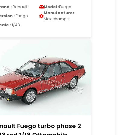
rand :
Renault
Model :
Fuego
Manufacturer :
ersion :
Fuego
Maxichamps
cale :
1/43
nault Fuego turbo phase 2