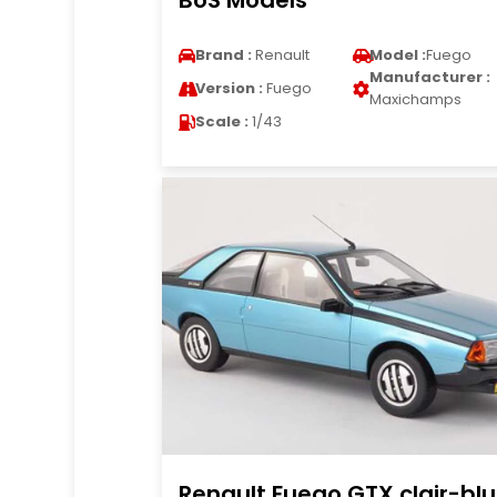
BoS Models
Brand :
Renault
Model :
Fuego
Manufacturer :
Version :
Fuego
Maxichamps
Scale :
1/43
Renault Fuego GTX clair-bl