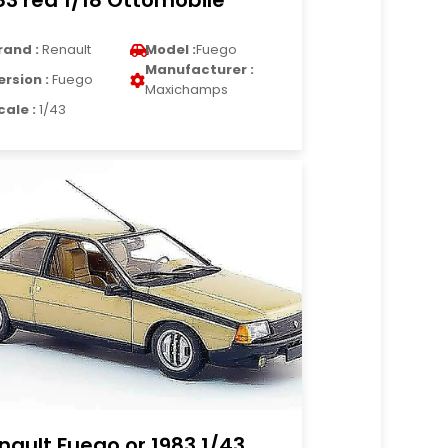
83 red 1/18 Ottomobile
rand :
Renault
Model :
Fuego
Manufacturer :
ersion :
Fuego
Maxichamps
cale :
1/43
nault Fuego or 1983 1/43