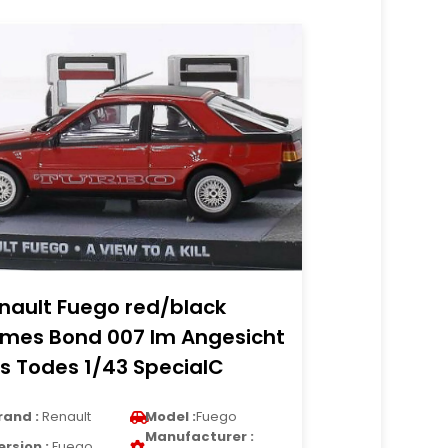
nault Fuego red/black
mes Bond 007 Im Angesicht
s Todes 1/43 SpecialC
rand :
Renault
Model :
Fuego
Manufacturer :
ersion :
Fuego