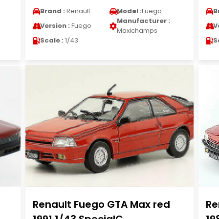
Brand :
Renault
Model :
Fuego
B
Manufacturer :
Version :
Fuego
V
Maxichamps
Scale :
1/43
S
Renault Fuego GTA Max red
Re