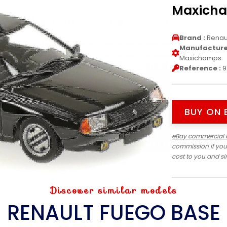
Maxich
Brand :
Renau
Manufacturer
Maxichamps
Reference :
9
BUY ON 
eBay commercial 
commission if you
cost to you and s
Discover similar models
RENAULT FUEGO BASE