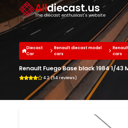
Cookies management panel
All
diecast.us
The diecast enthusiast's website
Diecast
Renault diecast model
Renaul
Car
cars
cars
Renault Fuego Base black 1984 1/43
4.2 (54 reviews)