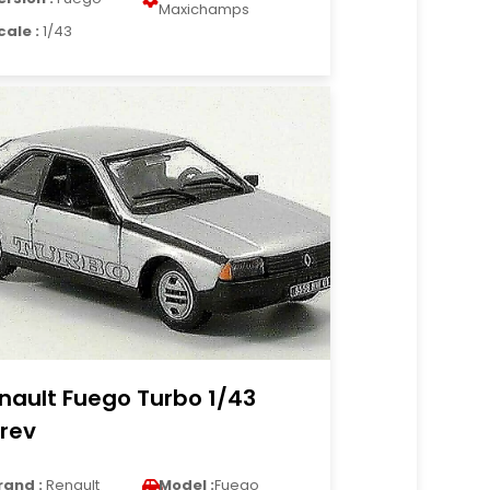
Maxichamps
cale :
1/43
nault Fuego Turbo 1/43
rev
rand :
Renault
Model :
Fuego