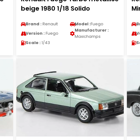
beige 1980 1/18 Solido
Mi
Brand :
Renault
Model :
Fuego
B
Manufacturer :
Version :
Fuego
V
Maxichamps
Scale :
1/43
S