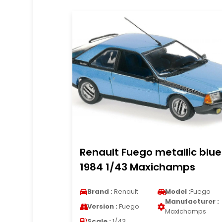
Renault Fuego metallic blue
1984 1/43 Maxichamps
Brand :
Renault
Model :
Fuego
Manufacturer :
Version :
Fuego
Maxichamps
Scale :
1/43