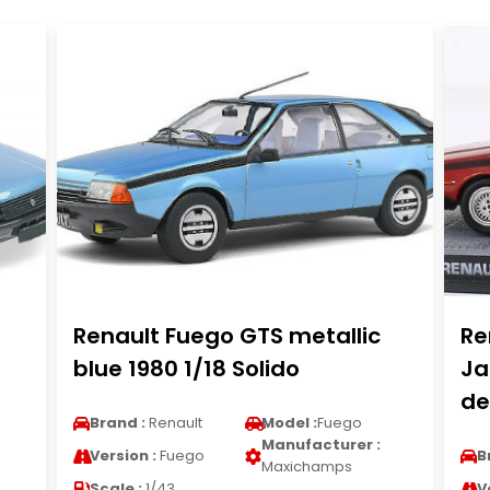
Renault Fuego GTS metallic
Re
blue 1980 1/18 Solido
Ja
de
Brand :
Renault
Model :
Fuego
Manufacturer :
Version :
Fuego
B
Maxichamps
Scale :
1/43
V