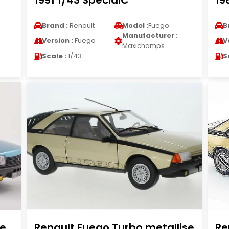
1991 1/43 SpecialC
19
Brand :
Renault
Model :
Fuego
B
Manufacturer :
Version :
Fuego
V
Maxichamps
Scale :
1/43
S
ue
Renault Fuego Turbo metallise
Re