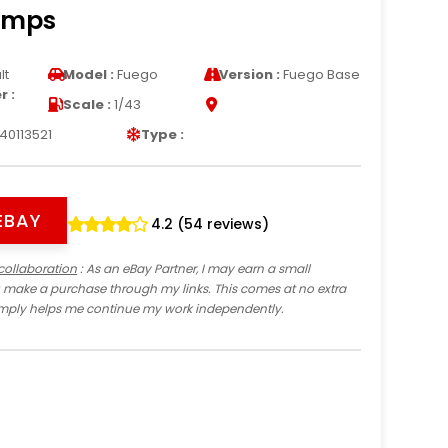
amps
lt
Model :
Fuego
Version :
Fuego Base
 :
Scale :
1/43
40113521
Type :
EBAY
4.2 (54 reviews)
collaboration
: As an eBay Partner, I may earn a small
 make a purchase through my links. This comes at no extra
imply helps me continue my work independently.