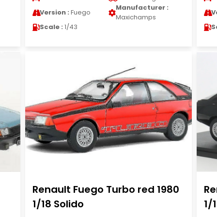
Manufacturer :
Version :
Fuego
V
Maxichamps
Scale :
1/43
S
Renault Fuego Turbo red 1980
Re
1/18 Solido
1/