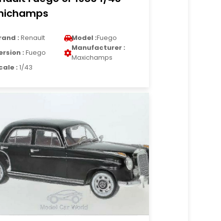
nichamps
rand :
Renault
Model :
Fuego
Manufacturer :
ersion :
Fuego
Maxichamps
cale :
1/43