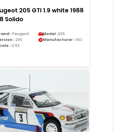
ugeot 205 GTI 1.9 white 1988
18 Solido
rand :
Peugeot
Model :
205
ersion :
205
Manufacturer :
IXO
cale :
1/43