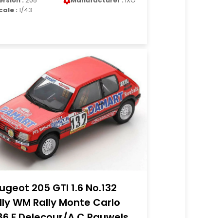
ersion :
205
Manufacturer :
IXO
cale :
1/43
ugeot 205 GTI 1.6 No.132
lly WM Rally Monte Carlo
86 F.Delecour/A.C.Pauwels