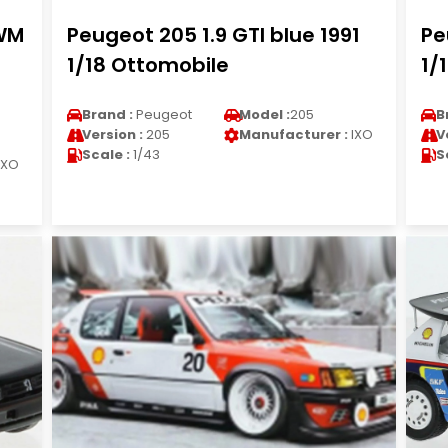
 WM
Peugeot 205 1.9 GTI blue 1991
Pe
1/18 Ottomobile
1/
Brand :
Peugeot
Model :
205
B
Version :
205
Manufacturer :
IXO
V
Scale :
1/43
S
IXO