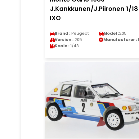
J.Kankkunen/J.Piironen 1/18
IXO
Brand :
Peugeot
Model :
205
Version :
205
Manufacturer :
Scale :
1/43