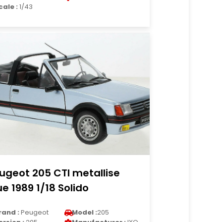
cale :
1/43
ugeot 205 CTI metallise
ue 1989 1/18 Solido
rand :
Peugeot
Model :
205