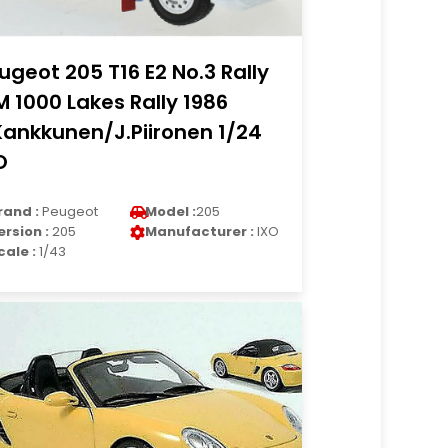
ugeot 205 T16 E2 No.3 Rally
 1000 Lakes Rally 1986
Kankkunen/J.Piironen 1/24
O
rand :
Peugeot
Model :
205
ersion :
205
Manufacturer :
IXO
cale :
1/43