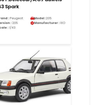
43 Spark
rand :
Peugeot
Model :
205
ersion :
205
Manufacturer :
IXO
cale :
1/43