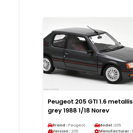
Peugeot 205 GTI 1.6 metalli
grey 1988 1/18 Norev
Brand :
Peugeot
Model :
205
Version :
205
Manufacturer :