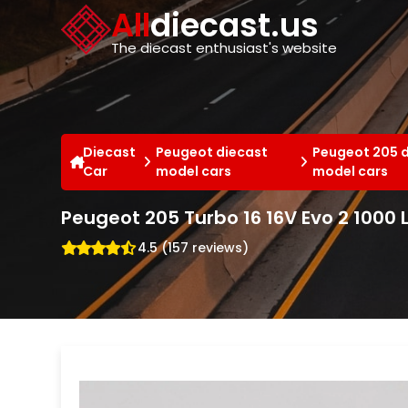
Cookies management panel
All
diecast.us
The diecast enthusiast's website
Diecast
Peugeot diecast
Peugeot 205 
Car
model cars
model cars
Peugeot 205 Turbo 16 16V Evo 2 1000 
4.5 (157 reviews)