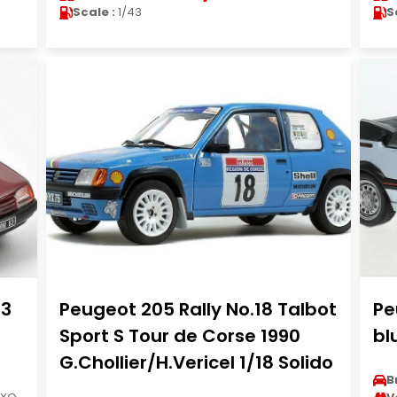
Scale :
1/43
S
43
Peugeot 205 Rally No.18 Talbot
Pe
Sport S Tour de Corse 1990
bl
G.Chollier/H.Vericel 1/18 Solido
B