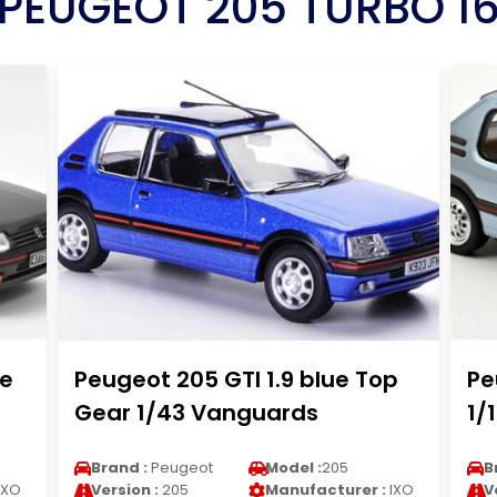
PEUGEOT 205 TURBO 1
se
Peugeot 205 GTI 1.9 blue Top
Pe
Gear 1/43 Vanguards
1/
Brand :
Peugeot
Model :
205
B
IXO
Version :
205
Manufacturer :
IXO
V