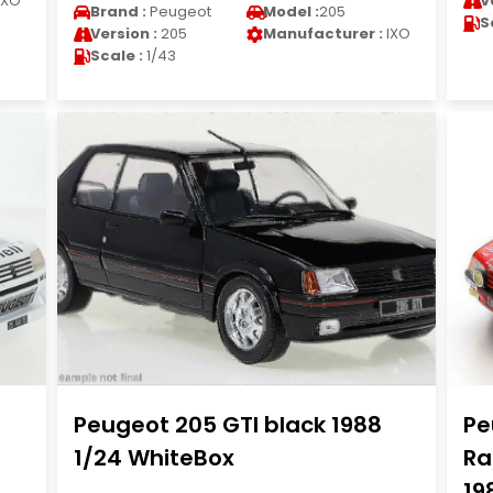
IXO
V
Brand :
Peugeot
Model :
205
S
Version :
205
Manufacturer :
IXO
Scale :
1/43
Peugeot 205 GTI black 1988
Pe
1/24 WhiteBox
Ra
19