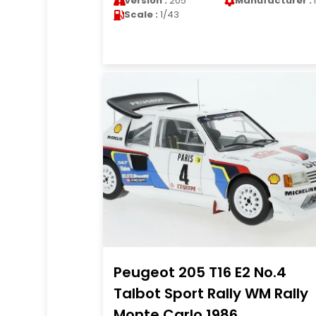
Version :
205
Manufacturer :
Scale :
1/43
Peugeot 205 T16 E2 No.4
Talbot Sport Rally WM Rally
Monte Carlo 1986