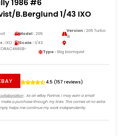
lly 1986 #6
ist/B.Berglund 1/43 IXO
Version :
205 Turbo
ot
Model :
205
16
 :
IXO
Scale :
1/43
XORAC468SB-
Type :
Stig blomqvist
EBAY
4.5 (157 reviews)
collaboration
: As an eBay Partner, I may earn a small
 make a purchase through my links. This comes at no extra
imply helps me continue my work independently.