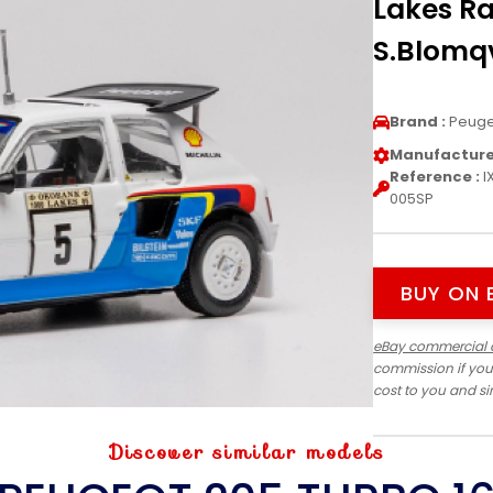
Lakes Ra
S.Blomqv
Brand :
Peuge
Manufacturer
Reference :
I
005SP
BUY ON 
eBay commercial 
commission if you
cost to you and s
Discover similar models