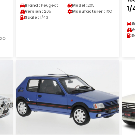
Brand :
Peugeot
Model :
205
1/
Version :
205
Manufacturer :
IXO
Scale :
1/43
B
V
S
IXO