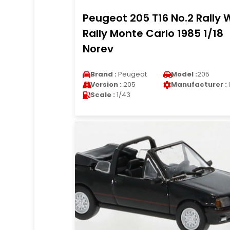
Peugeot 205 T16 No.2 Rally
Rally Monte Carlo 1985 1/18
Norev
Brand :
Peugeot
Model :
205
Version :
205
Manufacturer :
Scale :
1/43