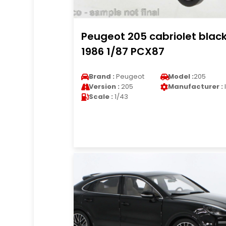
Peugeot 205 cabriolet blac
1986 1/87 PCX87
Brand :
Peugeot
Model :
205
Version :
205
Manufacturer :
Scale :
1/43