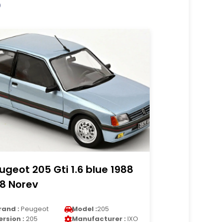
6
ugeot 205 Gti 1.6 blue 1988
18 Norev
rand :
Peugeot
Model :
205
ersion :
205
Manufacturer :
IXO