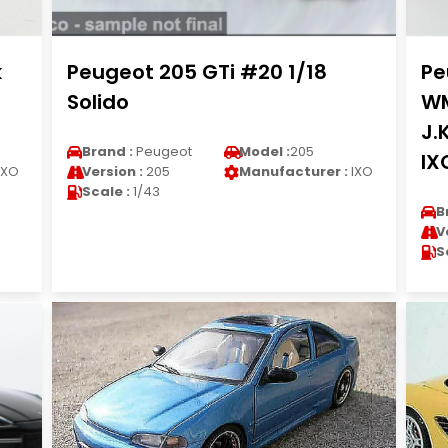
k
Peugeot 205 GTi #20 1/18
Pe
Solido
WM
J.
Brand :
Peugeot
Model :
205
IX
IXO
Version :
205
Manufacturer :
IXO
Scale :
1/43
B
V
S