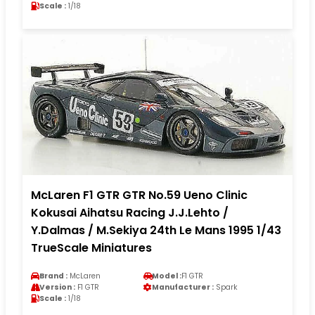
Scale :
1/18
McLaren F1 GTR GTR No.59 Ueno Clinic
Kokusai Aihatsu Racing J.J.Lehto /
Y.Dalmas / M.Sekiya 24th Le Mans 1995 1/43
TrueScale Miniatures
Brand :
McLaren
Model :
F1 GTR
Version :
F1 GTR
Manufacturer :
Spark
Scale :
1/18