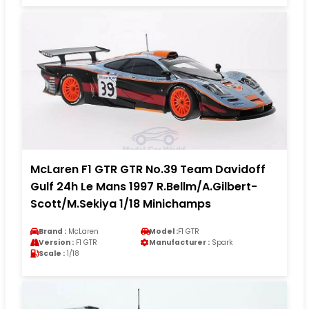
McLaren F1 GTR GTR No.39 Team Davidoff
Gulf 24h Le Mans 1997 R.Bellm/A.Gilbert-
Scott/M.Sekiya 1/18 Minichamps
Brand :
McLaren
Model :
F1 GTR
Version :
F1 GTR
Manufacturer :
Spark
Scale :
1/18