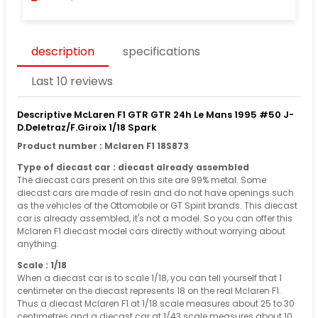
description
specifications
Last 10 reviews
Descriptive McLaren F1 GTR GTR 24h Le Mans 1995 #50 J-
D.Deletraz/F.Giroix 1/18 Spark
Product number : Mclaren F1 18S873
Type of diecast car : diecast already assembled
The diecast cars present on this site are 99% metal. Some
diecast cars are made of resin and do not have openings such
as the vehicles of the Ottomobile or GT Spirit brands. This diecast
car is already assembled, it's not a model. So you can offer this
Mclaren F1 diecast model cars directly without worrying about
anything.
Scale : 1/18
When a diecast car is to scale 1/18, you can tell yourself that 1
centimeter on the diecast represents 18 on the real Mclaren F1.
Thus a diecast Mclaren F1 at 1/18 scale measures about 25 to 30
centimetres and a diecast car at 1/43 scale measures about 10