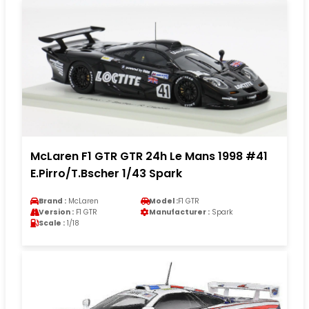
McLaren F1 GTR GTR 24h Le Mans 1998 #41
E.Pirro/T.Bscher 1/43 Spark
Brand :
McLaren
Model :
F1 GTR
Version :
F1 GTR
Manufacturer :
Spark
Scale :
1/18