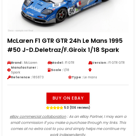
McLaren F1 GTR GTR 24h Le Mans 1995
#50 J-D.Deletraz/F.Giroix 1/18 Spark
Brand :
McLaren
Model :
F1 GTR
Version :
F1 GTR GTR
Manufacturer :
Scale :
1/18
Spark
Reference :
18S873
Type :
Le mans
BUY ON EBAY
5.0 (106 reviews)
eBay commercial collaboration
: As an eBay Partner, I may earn a
small commission if you make a purchase through my links. This
comes at no extra cost to you and simply helps me continue my
work independently.