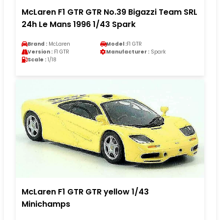
McLaren F1 GTR GTR No.39 Bigazzi Team SRL
24h Le Mans 1996 1/43 Spark
Brand :
McLaren
Model :
F1 GTR
Version :
F1 GTR
Manufacturer :
Spark
Scale :
1/18
McLaren F1 GTR GTR yellow 1/43
Minichamps