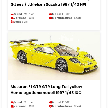
G.Lees / J.Nielsen Suzuka 1997 1/43 HPI
Brand :
McLaren
Model :
F1 GTR
Version :
F1 GTR
Manufacturer :
Spark
Scale :
1/18
McLaren F1 GTR GTR Long Tail yellow
Homologationsmodell 1997 1/43 IXO
Brand :
McLaren
Model :
F1 GTR
Version :
F1 GTR
Manufacturer :
Spark