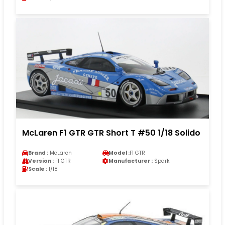
McLaren F1 GTR GTR Short T #50 1/18 Solido
Brand :
McLaren
Model :
F1 GTR
Version :
F1 GTR
Manufacturer :
Spark
Scale :
1/18