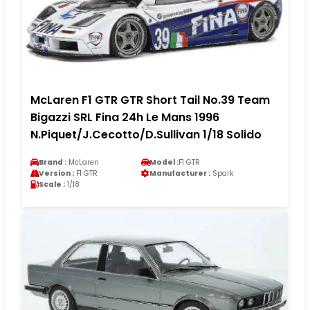
McLaren F1 GTR GTR Short Tail No.39 Team
Bigazzi SRL Fina 24h Le Mans 1996
N.Piquet/J.Cecotto/D.Sullivan 1/18 Solido
Brand :
McLaren
Model :
F1 GTR
Version :
F1 GTR
Manufacturer :
Spark
Scale :
1/18