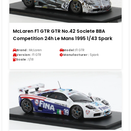
McLaren F1 GTR GTR No.42 Societe BBA
Competition 24h Le Mans 1995 1/43 Spark
Brand :
McLaren
Model :
F1 GTR
Version :
F1 GTR
Manufacturer :
Spark
Scale :
1/18