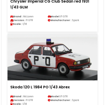
Chrysler Imperial CG Club Sedan red 1931
1/43 GLM
Brand :
McLaren
Model :
F1 GTR
Version :
F1 GTR
Manufacturer :
Spark
Scale :
1/18
Skoda 120 L 1984 PO 1/43 Abrex
Brand :
McLaren
Model :
F1 GTR
Version :
F1 GTR
Manufacturer :
Spark
Scale :
1/18