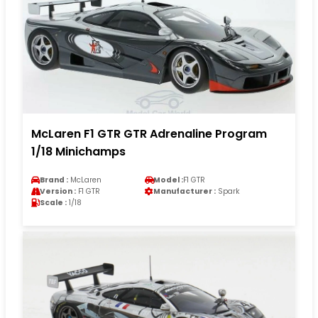
McLaren F1 GTR GTR Adrenaline Program
1/18 Minichamps
Brand :
McLaren
Model :
F1 GTR
Version :
F1 GTR
Manufacturer :
Spark
Scale :
1/18