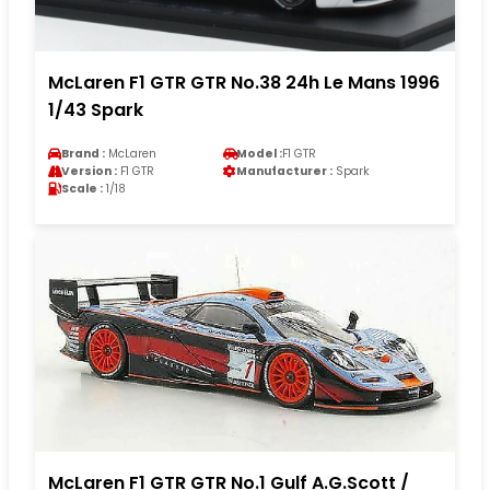
McLaren F1 GTR GTR No.38 24h Le Mans 1996
1/43 Spark
Brand :
McLaren
Model :
F1 GTR
Version :
F1 GTR
Manufacturer :
Spark
Scale :
1/18
McLaren F1 GTR GTR No.1 Gulf A.G.Scott /