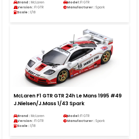
Brand :
McLaren
Model :
F1 GTR
Version :
F1 GTR
Manufacturer :
Spark
Scale :
1/18
McLaren F1 GTR GTR 24h Le Mans 1995 #49
J.Nielsen/J.Mass 1/43 Spark
Brand :
McLaren
Model :
F1 GTR
Version :
F1 GTR
Manufacturer :
Spark
Scale :
1/18