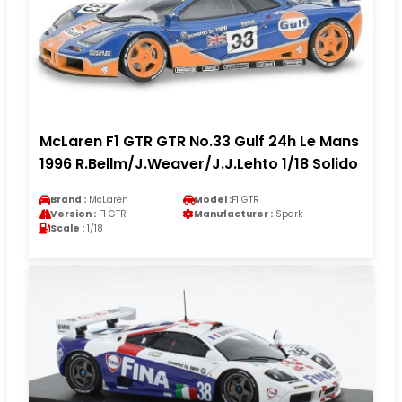
McLaren F1 GTR GTR No.33 Gulf 24h Le Mans
1996 R.Bellm/J.Weaver/J.J.Lehto 1/18 Solido
Brand :
McLaren
Model :
F1 GTR
Version :
F1 GTR
Manufacturer :
Spark
Scale :
1/18