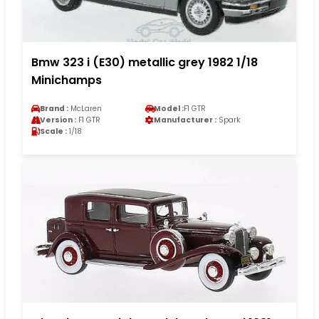
Bmw 323 i (E30) metallic grey 1982 1/18
Minichamps
Brand :
McLaren
Model :
F1 GTR
Version :
F1 GTR
Manufacturer :
Spark
Scale :
1/18