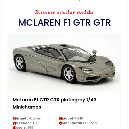
Discover similar models
MCLAREN F1 GTR GTR
McLaren F1 GTR GTR platingrey 1/43
Minichamps
Brand :
McLaren
Model :
F1 GTR
Version :
F1 GTR
Manufacturer :
Spark
Scale :
1/18