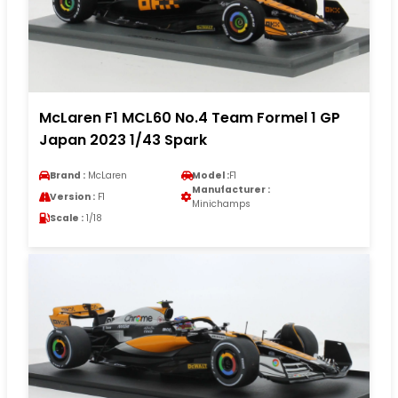
McLaren F1 MCL60 No.4 Team Formel 1 GP
Japan 2023 1/43 Spark
Brand :
McLaren
Model :
F1
Manufacturer :
Version :
F1
Minichamps
Scale :
1/18