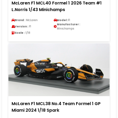
McLaren F1 MCL40 Formel 1 2026 Team #1
L.Norris 1/43 Minichamps
Brand :
McLaren
Model :
F1
Manufacturer :
Version :
F1
Minichamps
Scale :
1/18
McLaren F1 MCL38 No.4 Team Formel 1 GP
Miami 2024 1/18 Spark