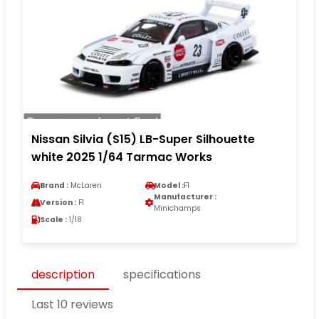
Nissan Silvia (S15) LB-Super Silhouette
white 2025 1/64 Tarmac Works
Brand :
McLaren
Model :
F1
Manufacturer :
Version :
F1
Minichamps
Scale :
1/18
description
specifications
Last 10 reviews