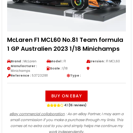
McLaren F1 MCL60 No.81 Team formula
1 GP Australien 2023 1/18 Minichamps
Brand :
McLaren
Model :
F1
Version :
F1 MCL60
Manufacturer :
Scale :
1/18
Minichamps
Reference :
537232181
Type :
BUY ON EBAY
4.1 (16 reviews)
eBay commercial collaboration
: As an eBay Partner, I may earn a
small commission if you make a purchase through my links. This
comes at no extra cost to you and simply helps me continue my
work independently.