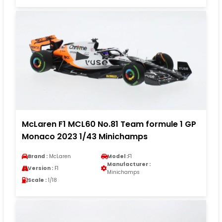
McLaren F1 MCL60 No.81 Team formule 1 GP
Monaco 2023 1/43 Minichamps
Brand :
McLaren
Model :
F1
Manufacturer :
Version :
F1
Minichamps
Scale :
1/18