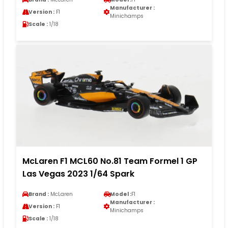
Manufacturer :
Version :
F1
Minichamps
Scale :
1/18
McLaren F1 MCL60 No.81 Team Formel 1 GP
Las Vegas 2023 1/64 Spark
Brand :
McLaren
Model :
F1
Manufacturer :
Version :
F1
Minichamps
Scale :
1/18