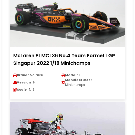
McLaren F1 MCL36 No.4 Team Formel 1 GP
Singapur 2022 1/18 Minichamps
Brand :
McLaren
Model :
F1
Manufacturer :
Version :
F1
Minichamps
Scale :
1/18