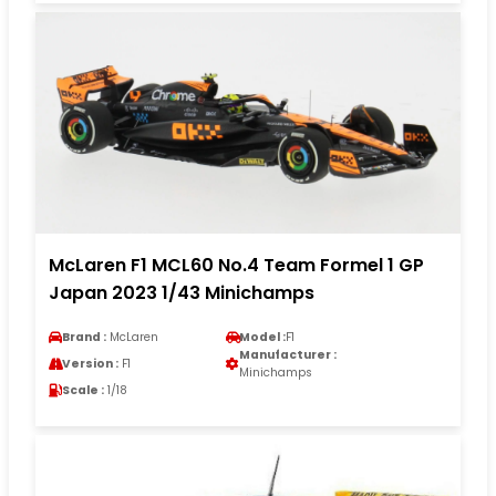
McLaren F1 MCL60 No.4 Team Formel 1 GP
Japan 2023 1/43 Minichamps
Brand :
McLaren
Model :
F1
Manufacturer :
Version :
F1
Minichamps
Scale :
1/18