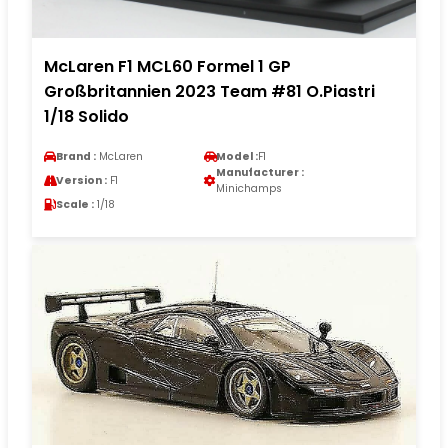
McLaren F1 MCL60 Formel 1 GP
Großbritannien 2023 Team #81 O.Piastri
1/18 Solido
Brand :
McLaren
Model :
F1
Manufacturer :
Version :
F1
Minichamps
Scale :
1/18