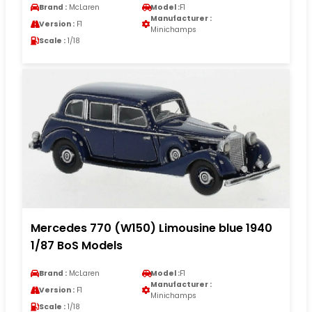
Brand :
McLaren
Model :
F1
Manufacturer :
Version :
F1
Minichamps
Scale :
1/18
Mercedes 770 (W150) Limousine blue 1940
1/87 BoS Models
Brand :
McLaren
Model :
F1
Manufacturer :
Version :
F1
Minichamps
Scale :
1/18