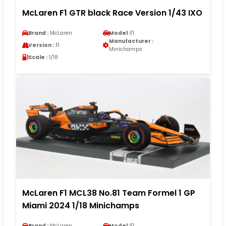
McLaren F1 GTR black Race Version 1/43 IXO
Brand :
McLaren
Model :
F1
Manufacturer :
Version :
F1
Minichamps
Scale :
1/18
McLaren F1 MCL38 No.81 Team Formel 1 GP
Miami 2024 1/18 Minichamps
Brand :
McLaren
Model :
F1