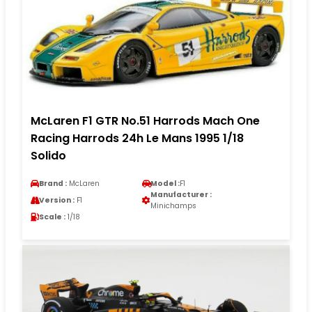
McLaren F1 GTR No.51 Harrods Mach One
Racing Harrods 24h Le Mans 1995 1/18
Solido
Brand :
McLaren
Model :
F1
Manufacturer :
Version :
F1
Minichamps
Scale :
1/18