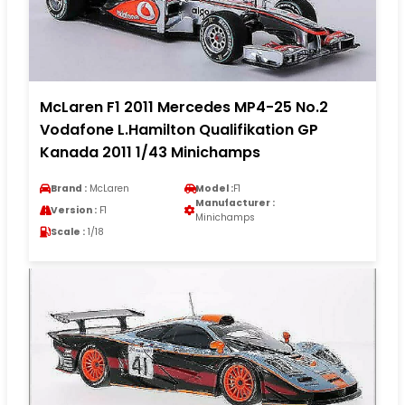
McLaren F1 2011 Mercedes MP4-25 No.2
Vodafone L.Hamilton Qualifikation GP
Kanada 2011 1/43 Minichamps
Brand :
McLaren
Model :
F1
Manufacturer :
Version :
F1
Minichamps
Scale :
1/18