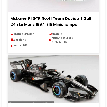
McLaren F1 GTR No.41 Team Davidoff Gulf
24h Le Mans 1997 1/18 Minichamps
Brand :
McLaren
Model :
F1
Manufacturer :
Version :
F1
Minichamps
Scale :
1/18