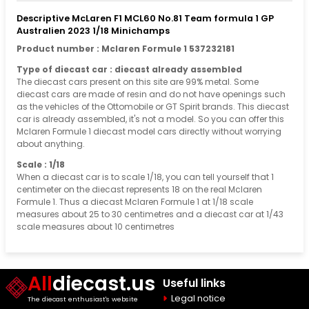
Descriptive McLaren F1 MCL60 No.81 Team formula 1 GP
Australien 2023 1/18 Minichamps
Product number : Mclaren Formule 1 537232181
Type of diecast car : diecast already assembled
The diecast cars present on this site are 99% metal. Some
diecast cars are made of resin and do not have openings such
as the vehicles of the Ottomobile or GT Spirit brands. This diecast
car is already assembled, it's not a model. So you can offer this
Mclaren Formule 1 diecast model cars directly without worrying
about anything.
Scale : 1/18
When a diecast car is to scale 1/18, you can tell yourself that 1
centimeter on the diecast represents 18 on the real Mclaren
Formule 1. Thus a diecast Mclaren Formule 1 at 1/18 scale
measures about 25 to 30 centimetres and a diecast car at 1/43
scale measures about 10 centimetres
All
diecast.us
Useful links
Legal notice
The diecast enthusiast's website