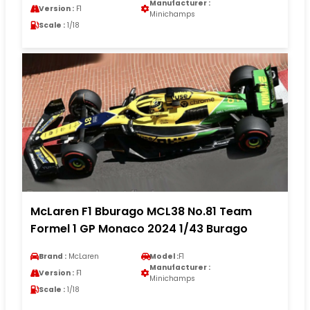
Manufacturer :
Version :
F1
Minichamps
Scale :
1/18
McLaren F1 Bburago MCL38 No.81 Team
Formel 1 GP Monaco 2024 1/43 Burago
Brand :
McLaren
Model :
F1
Manufacturer :
Version :
F1
Minichamps
Scale :
1/18