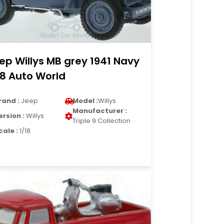
ep Willys MB grey 1941 Navy
18 Auto World
rand :
Jeep
Model :
Willys
Manufacturer :
ersion :
Willys
Triple 9 Collection
cale :
1/18