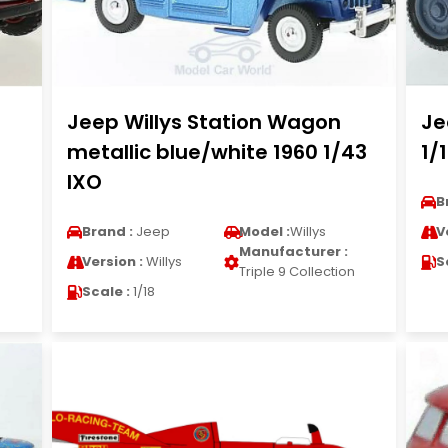
Jeep Willys Station Wagon
Je
metallic blue/white 1960 1/43
1/
IXO
B
Brand :
Jeep
Model :
Willys
V
n
Manufacturer :
Version :
Willys
S
Triple 9 Collection
Scale :
1/18