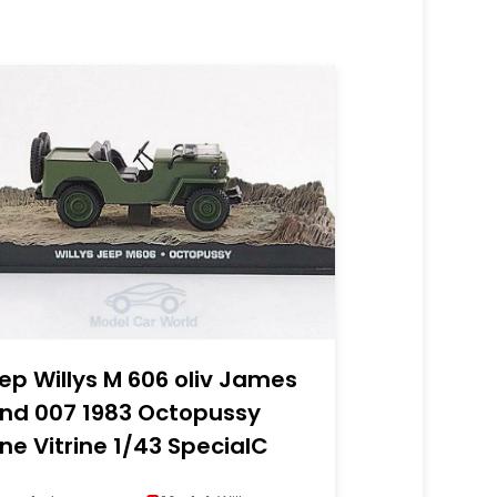
ep Willys M 606 oliv James
nd 007 1983 Octopussy
ne Vitrine 1/43 SpecialC