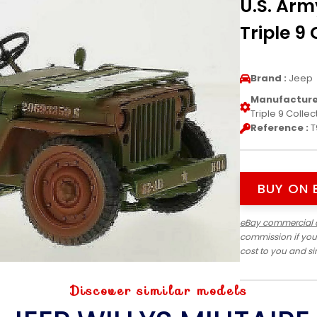
U.S. Arm
Triple 9 
Brand :
Jeep
Manufacturer
Triple 9 Collec
Reference :
T
BUY ON 
eBay commercial 
commission if you
cost to you and s
Discover similar models