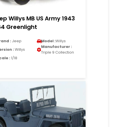
ep Willys MB US Army 1943
64 Greenlight
rand :
Jeep
Model :
Willys
Manufacturer :
ersion :
Willys
Triple 9 Collection
cale :
1/18