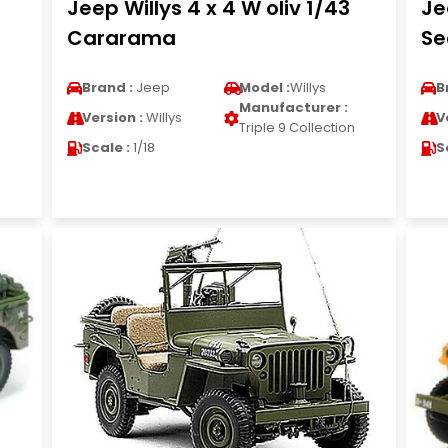
Jeep Willys 4 x 4 W oliv 1/43
Je
Cararama
Se
Brand :
Jeep
Model :
Willys
B
Manufacturer :
Version :
Willys
V
Triple 9 Collection
Scale :
1/18
S
n