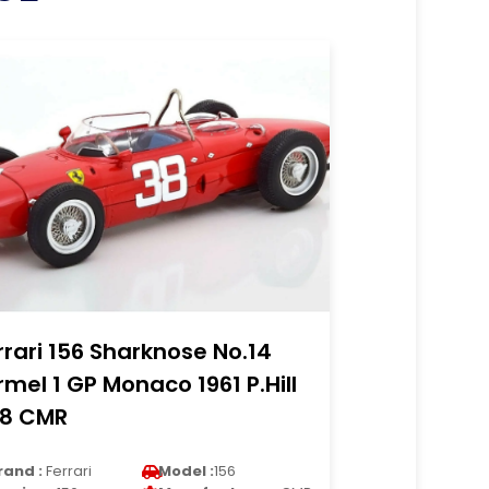
rrari 156 Sharknose No.14
rmel 1 GP Monaco 1961 P.Hill
18 CMR
rand :
Ferrari
Model :
156