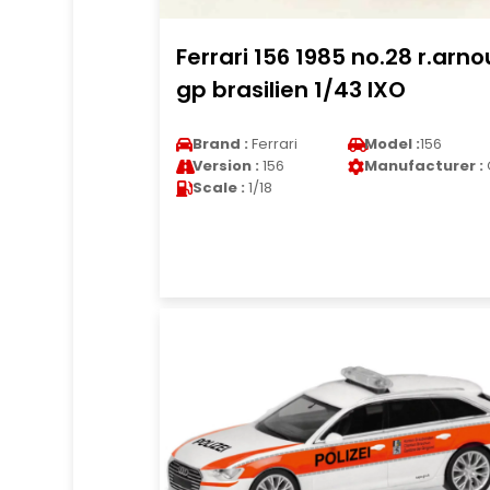
Ferrari 156 1985 no.28 r.arno
gp brasilien 1/43 IXO
Brand :
Ferrari
Model :
156
Version :
156
Manufacturer :
Scale :
1/18