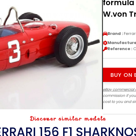
formula 
W.von Tr
Brand :
Ferrar
Manufacturer
Reference :
C
BUY ON 
eBay commercial 
commission if you
cost to you and s
Discover similar models
ERRARI 156 F1 SHARKNO