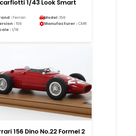
Scarfiotti 1/43 Look Smart
rand :
Ferrari
Model :
156
ersion :
156
Manufacturer :
CMR
cale :
1/18
rrari 156 Dino No.22 Formel 2