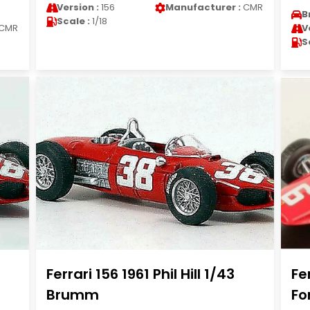
Version :
156
Manufacturer :
CMR
B
Scale :
1/18
CMR
V
S
Ferrari 156 1961 Phil Hill 1/43
Fe
Brumm
Fo