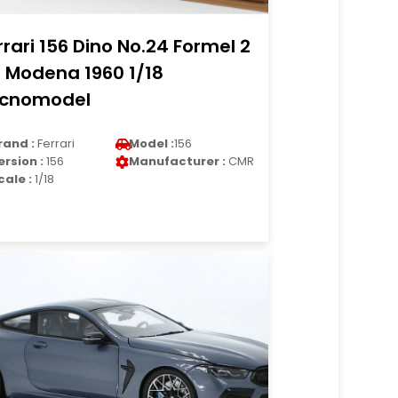
rrari 156 Dino No.24 Formel 2
 Modena 1960 1/18
cnomodel
rand :
Ferrari
Model :
156
ersion :
156
Manufacturer :
CMR
cale :
1/18