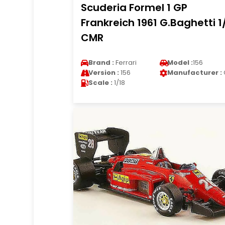
Scuderia Formel 1 GP
Frankreich 1961 G.Baghetti 1
CMR
Brand :
Ferrari
Model :
156
Version :
156
Manufacturer :
Scale :
1/18