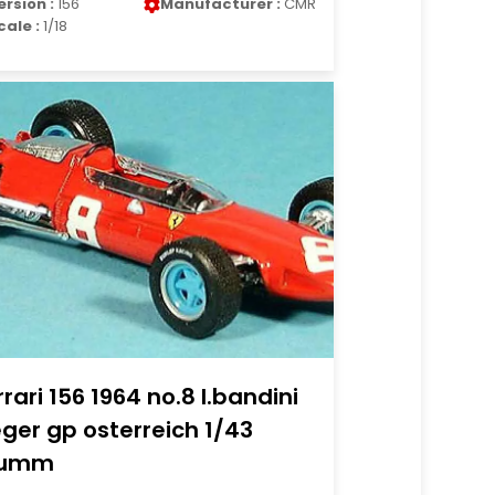
ersion :
156
Manufacturer :
CMR
cale :
1/18
rrari 156 1964 no.8 l.bandini
eger gp osterreich 1/43
rumm