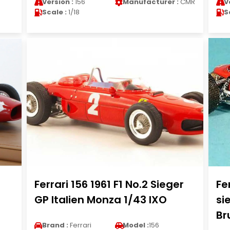
Version :
156
Manufacturer :
CMR
V
Scale :
1/18
S
Ferrari 156 1961 F1 No.2 Sieger
Fe
GP Italien Monza 1/43 IXO
si
B
Brand :
Ferrari
Model :
156