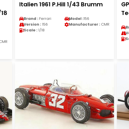
Italien 1961 P.Hill 1/43 Brumm
GP
/18
Te
Brand :
Ferrari
Model :
156
Version :
156
Manufacturer :
CMR
B
Scale :
1/18
V
S
CMR