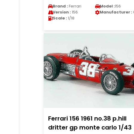
Brand :
Ferrari
Model :
156
Version :
156
Manufacturer :
Scale :
1/18
Ferrari 156 1961 no.38 p.hill
dritter gp monte carlo 1/43