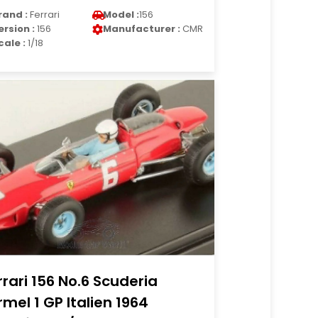
rand :
Ferrari
Model :
156
ersion :
156
Manufacturer :
CMR
cale :
1/18
rrari 156 No.6 Scuderia
rmel 1 GP Italien 1964