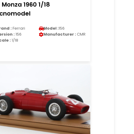
 Monza 1960 1/18
cnomodel
rand :
Ferrari
Model :
156
ersion :
156
Manufacturer :
CMR
cale :
1/18