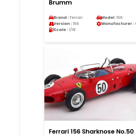
Brumm
Brand :
Ferrari
Model :
156
Version :
156
Manufacturer :
Scale :
1/18
Ferrari 156 Sharknose No.50