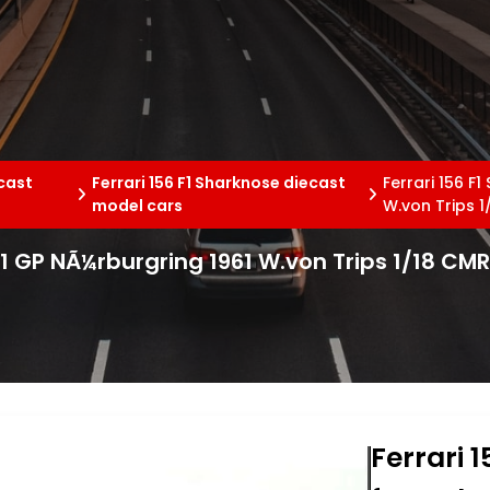
ecast
Ferrari 156 F1 Sharknose diecast
Ferrari 156 F
model cars
W.von Trips 1
 1 GP NÃ¼rburgring 1961 W.von Trips 1/18 CM
Ferrari 