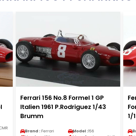
Ferrari 156 No.8 Formel 1 GP
Fe
l
Italien 1961 P.Rodriguez 1/43
Fo
Brumm
1/
CMR
Brand :
Ferrari
Model :
156
B