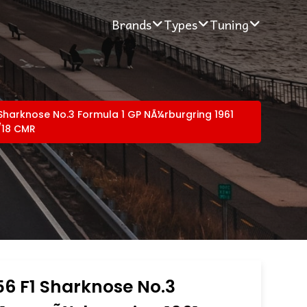
Brands
Types
Tuning
1 Sharknose No.3 Formula 1 GP NÃ¼rburgring 1961
/18 CMR
R
156 F1 Sharknose No.3