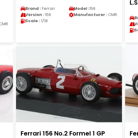
L.
Brand :
Ferrari
Model :
156
Version :
156
Manufacturer :
CMR
B
Scale :
1/18
CMR
V
S
Ferrari 156 No.2 Formel 1 GP
Fe