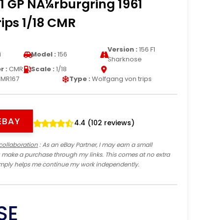
1 GP NÃ¼rburgring 1961
ips 1/18 CMR
Version :
156 F1
i
Model :
156
Sharknose
 :
CMR
Scale :
1/18
MR167
Type :
Wolfgang von trips
EBAY
4.4 (102 reviews)
collaboration
: As an eBay Partner, I may earn a small
 make a purchase through my links. This comes at no extra
imply helps me continue my work independently.
SE