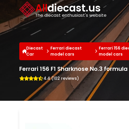
Cookies management panel
All
diecast.us
The diecast enthusiast's website
Diecast
Ferrari diecast
Ferrari 156 di
Car
model cars
model cars
Ferrari 156 F1 Sharknose No.3 formula
4.4 (102 reviews)