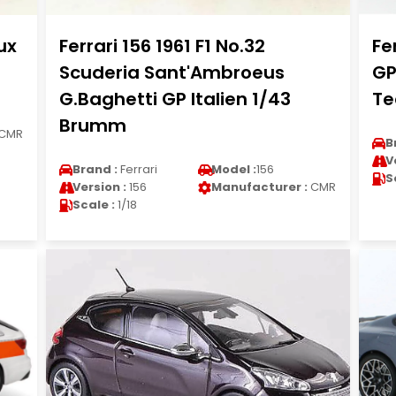
ux
Ferrari 156 1961 F1 No.32
Fe
Scuderia Sant'Ambroeus
GP
G.Baghetti GP Italien 1/43
Te
Brumm
CMR
B
V
Brand :
Ferrari
Model :
156
S
Version :
156
Manufacturer :
CMR
Scale :
1/18